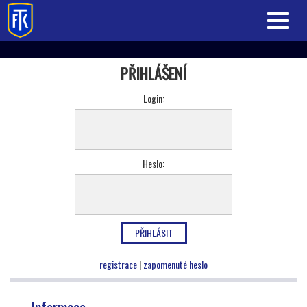
Toggle
navigati
PŘIHLÁŠENÍ
Login
:
Heslo
:
registrace
|
zapomenuté heslo