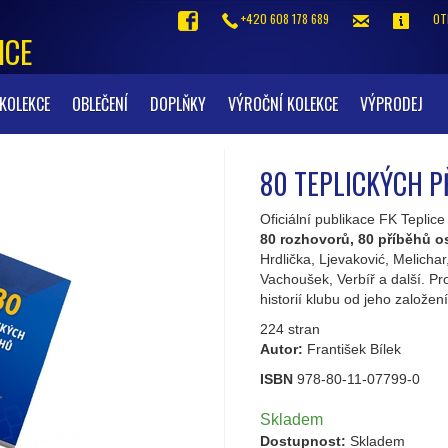
+420 608 178 689
OT
ICE
KOLEKCE
OBLEČENÍ
DOPLŇKY
VÝROČNÍ KOLEKCE
VÝPRODEJ
80 TEPLICKÝCH P
Oficiální publikace FK Teplice
80 rozhovorů, 80 příběhů o
Hrdlička, Ljevaković, Melicha
Vachoušek, Verbíř a další. Pro
historií klubu od jeho založen
224 stran
Autor:
František Bílek
ISBN
978-80-11-07799-0
Skladem
Dostupnost:
Skladem